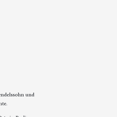
Mendelssohn und
te.