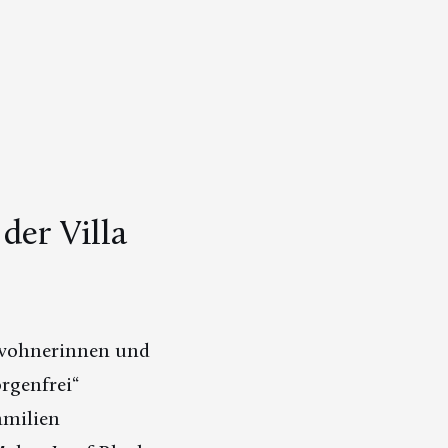
er Villa
ewohnerinnen und
rgenfrei“
amilien