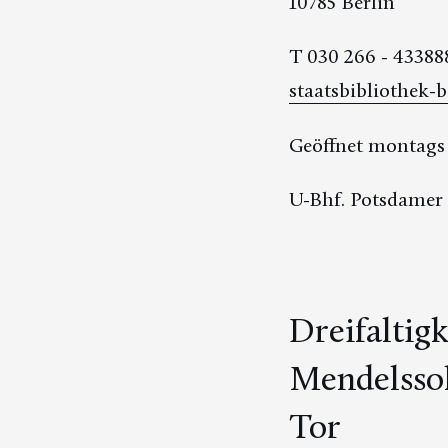
10785 Berlin
T 030 266 - 43388
staatsbibliothek-b
Geöffnet montags b
U-Bhf. Potsdamer 
Dreifaltig
Mendelsso
Tor