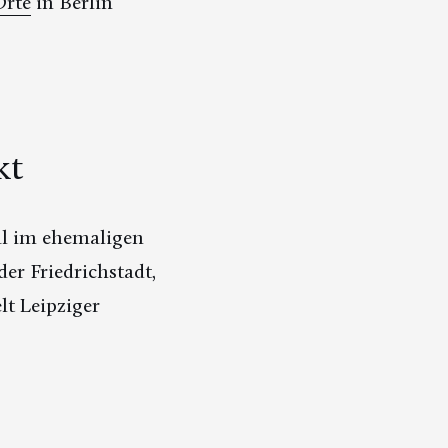
Orte
in Berlin
kt
al im ehemaligen
r Friedrichstadt,
lt Leipziger