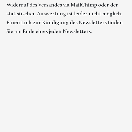
Widerruf des Versandes via MailChimp oder der
statistischen Auswertung ist leider nicht möglich.
Einen Link zur Kündigung des Newsletters finden
Sie am Ende eines jeden Newsletters.
SSL-Verschlüsselung
Diese Seite nutzt aus Gründen der Sicherheit und
zum Schutz der Übertragung vertraulicher
Inhalte, wie zum Beispiel der Anfragen, die Sie an
uns als Seitenbetreiber senden, eine SSL-
Verschlüsselung. Eine verschlüsselte Verbindung
erkennen Sie daran, dass die Adresszeile des
Browsers von "http://" auf "https://" wechselt und